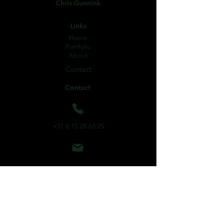
Chris Gunnink
Links
Home
Portfolio
About
Contact
Contact
+31 6 15 28 63 25
gunninkchris@gmail.com
Groningen